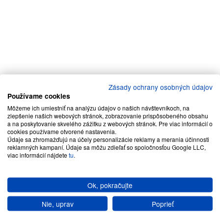
Zásady ochrany osobných údajov
Používame cookies
Môžeme ich umiestniť na analýzu údajov o našich návštevníkoch, na
zlepšenie našich webových stránok, zobrazovanie prispôsobeného obsahu
a na poskytovanie skvelého zážitku z webových stránok. Pre viac informácií o
cookies používame otvorené nastavenia.
Údaje sa zhromažďujú na účely personalizácie reklamy a merania účinnosti
reklamných kampaní. Údaje sa môžu zdieľať so spoločnosťou Google LLC,
viac informácií nájdete
tu
.
Ok, pokračujte
Nie, uprav
Poprieť