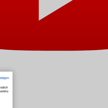
údajov
našich
velého