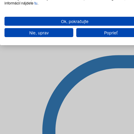
informácií nájdete
tu
.
Ok, pokračujte
Nie, uprav
Poprieť