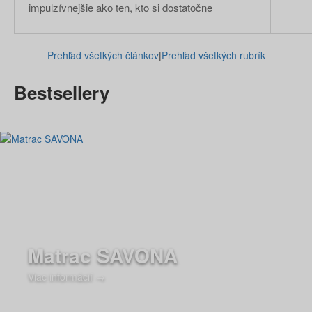
impulzívnejšie ako ten, kto si dostatočne
oddýchol. Ako presne spánok ovplyvňuje našu
náladu a vzťahy s ostatnými? Zistite, prečo má
Prehľad všetkých článkov
|
Prehľad všetkých rubrík
kvalitný odpočinok väčší význam, než sa môže
na prvý pohľad zdať.
Bestsellery
Matrac SAVONA
Viac informácií →