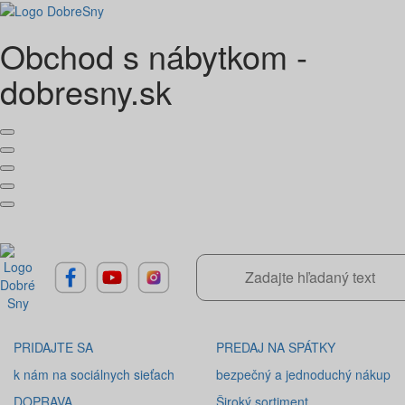
Obchod s nábytkom -
dobresny.sk
Predchádzajúca
Ďal
PRIDAJTE SA
PREDAJ NA SPÁTKY
k nám na sociálnych sieťach
bezpečný a jednoduchý nákup
DOPRAVA
Široký sortiment