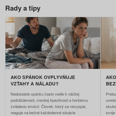
Rady a tipy
AKO SPÁNOK OVPLYVŇUJE
AKO
VZŤAHY A NÁLADU?
BEZ
Nedostatok spánku často vedie k väčšej
Prebud
podráždenosti, menšej trpezlivosti a horšiemu
uvedom
zvládaniu emócií. Človek, ktorý sa nevyspal,
skuto
reaguje na bežné každodenné situácie
svoje