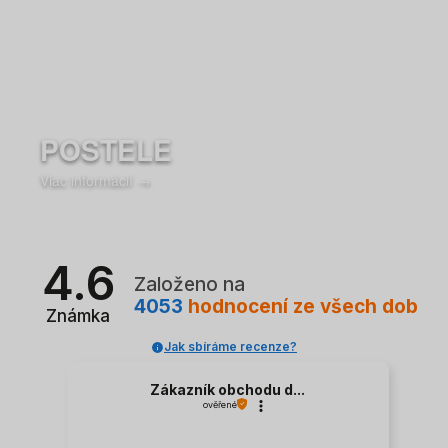
POSTELE
Viac informácií →
4.6
Založeno na
4053
hodnocení
ze všech dob
Známka
Jak sbíráme recenze?
Zákazník obchodu d...
ověřené