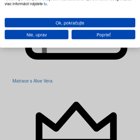
viac informácií nájdete
tu
.
Ok, pokračujte
Nie, uprav
Poprieť
Matrace s Aloe Vera