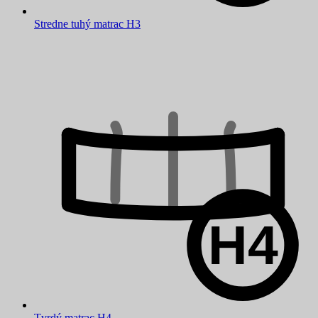
Stredne tuhý matrac H3
Tvrdý matrac H4