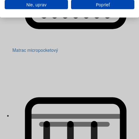
Nie, uprav
Poprieť
Matrac micropocketový