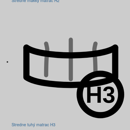
Stredne mäkký matrac H2
Stredne tuhý matrac H3