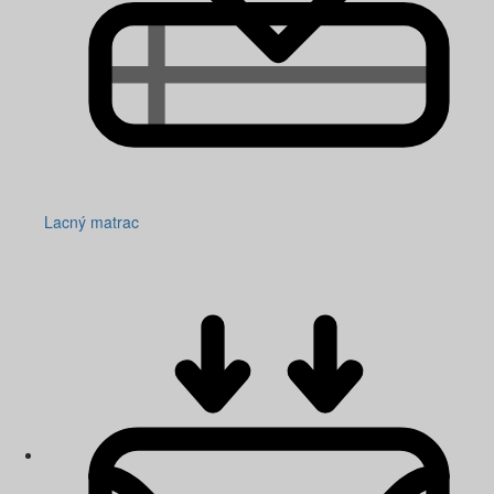
Lacný matrac