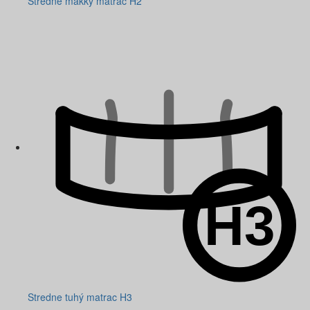
Stredne mäkký matrac H2
Stredne tuhý matrac H3