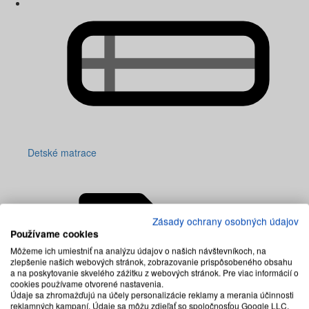
Detské matrace
Zásady ochrany osobných údajov
Používame cookies
Môžeme ich umiestniť na analýzu údajov o našich návštevníkoch, na
zlepšenie našich webových stránok, zobrazovanie prispôsobeného obsahu
a na poskytovanie skvelého zážitku z webových stránok. Pre viac informácií o
cookies používame otvorené nastavenia.
Údaje sa zhromažďujú na účely personalizácie reklamy a merania účinnosti
reklamných kampaní. Údaje sa môžu zdieľať so spoločnosťou Google LLC,