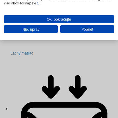
viac informácií nájdete
tu
.
Ok, pokračujte
Nie, uprav
Poprieť
Lacný matrac