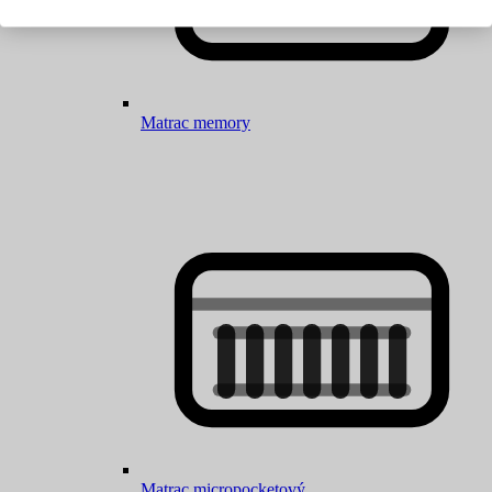
Matrac memory
Matrac micropocketový