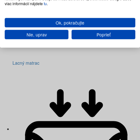
viac informácií nájdete
tu
.
Ok, pokračujte
Nie, uprav
Poprieť
Lacný matrac