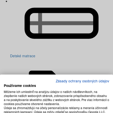
Detské matrace
Zásady ochrany osobných údajov
Používame cookies
Môžeme ich umiestniť na analýzu údajov o našich návštevníkoch, na
zlepšenie našich webových stránok, zobrazovanie prispôsobeného obsahu
a na poskytovanie skvelého zážitku z webových stránok. Pre viac informácií o
cookies používame otvorené nastavenia.
Údaje sa zhromažďujú na účely personalizácie reklamy a merania účinnosti
reklamných kampaní. Údaje sa môžu zdieľať so spoločnosťou Google LLC,