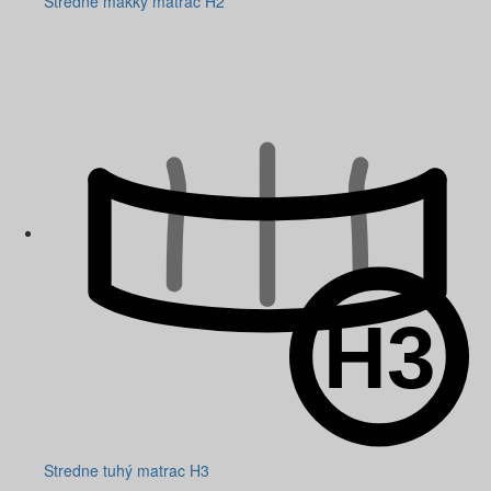
Stredne mäkký matrac H2
Stredne tuhý matrac H3