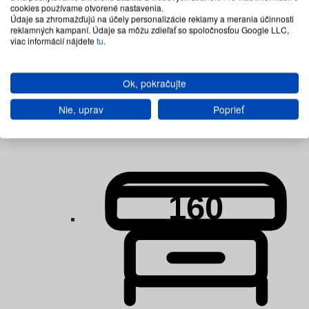
cookies používame otvorené nastavenia.
Údaje sa zhromažďujú na účely personalizácie reklamy a merania účinnosti
Postele s úložným priestorom
reklamných kampaní. Údaje sa môžu zdieľať so spoločnosťou Google LLC,
viac informácií nájdete
Celá ponuka Postele s úložným priestorom
tu
.
Postele s
úložným priestorom 120x200
Ok, pokračujte
Postele s
úložným priestorom 140x200
Nie, uprav
Poprieť