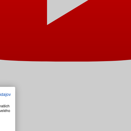
údajov
našich
velého