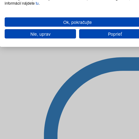
informácií nájdete
tu
.
Ok, pokračujte
Nie, uprav
Poprieť