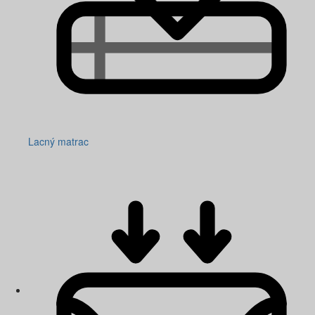
Lacný matrac