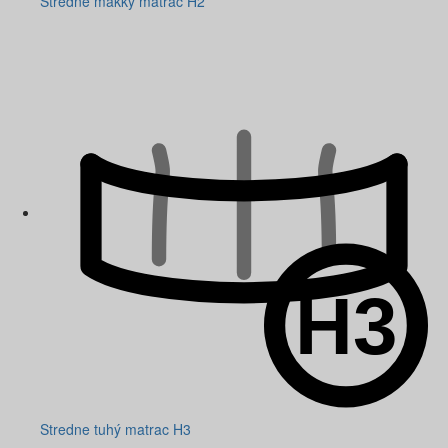
Stredne mäkký matrac H2
Stredne tuhý matrac H3