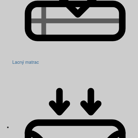
Lacný matrac