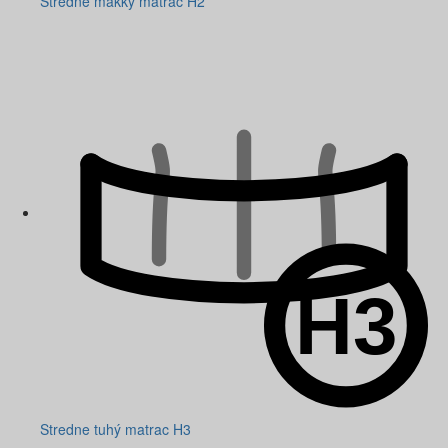
Stredne mäkký matrac H2
Stredne tuhý matrac H3