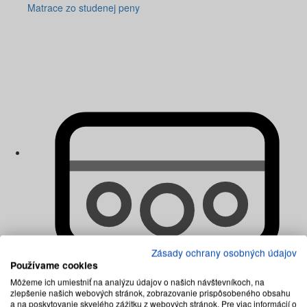
Matrace zo studenej peny
Zásady ochrany osobných údajov
Používame cookies
Môžeme ich umiestniť na analýzu údajov o našich návštevníkoch, na
zlepšenie našich webových stránok, zobrazovanie prispôsobeného obsahu
Matrace penové
a na poskytovanie skvelého zážitku z webových stránok. Pre viac informácií o