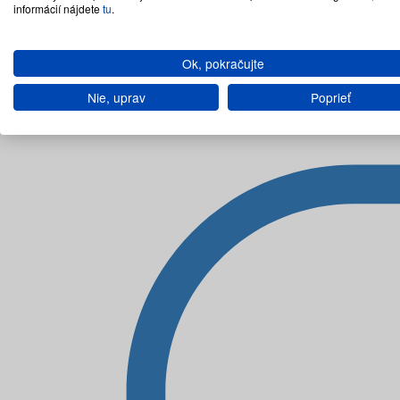
informácií nájdete
tu
.
Ok, pokračujte
Nie, uprav
Poprieť