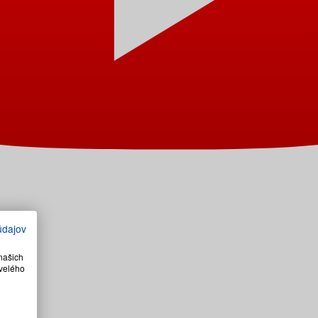
údajov
našich
velého