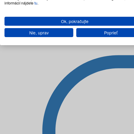
informácií nájdete
tu
.
Ok, pokračujte
Nie, uprav
Poprieť