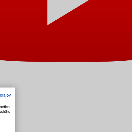
údajov
našich
velého