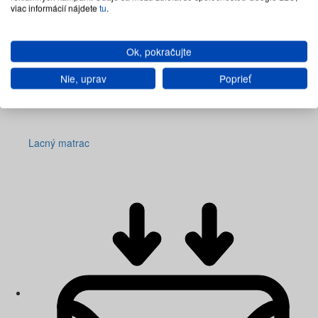
viac informácií nájdete
tu
.
Ok, pokračujte
Nie, uprav
Poprieť
Lacný matrac