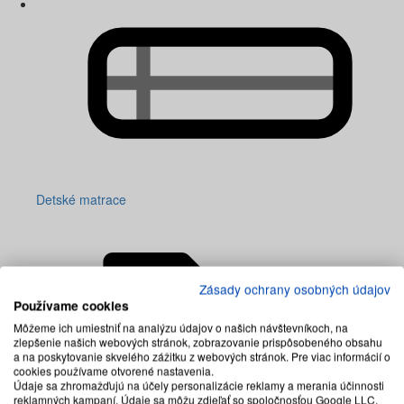
Detské matrace
Zásady ochrany osobných údajov
Používame cookies
Môžeme ich umiestniť na analýzu údajov o našich návštevníkoch, na
zlepšenie našich webových stránok, zobrazovanie prispôsobeného obsahu
a na poskytovanie skvelého zážitku z webových stránok. Pre viac informácií o
cookies používame otvorené nastavenia.
Údaje sa zhromažďujú na účely personalizácie reklamy a merania účinnosti
reklamných kampaní. Údaje sa môžu zdieľať so spoločnosťou Google LLC,