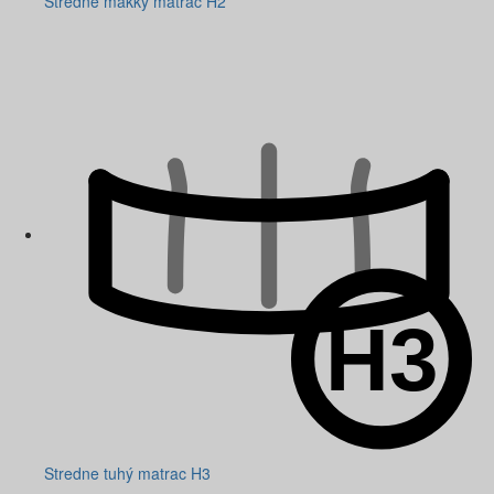
Stredne mäkký matrac H2
Stredne tuhý matrac H3