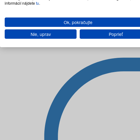
informácií nájdete
tu
.
Ok, pokračujte
Nie, uprav
Poprieť