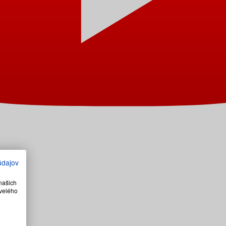
údajov
našich
velého