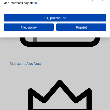
viac informácií nájdete
tu
.
Ok, pokračujte
Nie, uprav
Poprieť
Matrace s Aloe Vera