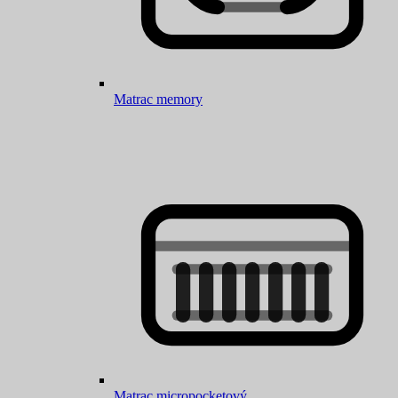
Matrac memory
Matrac micropocketový