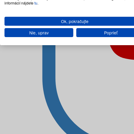
informácií nájdete
tu
.
Ok, pokračujte
Nie, uprav
Poprieť