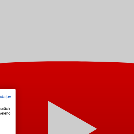
údajov
našich
velého