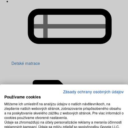
Detské matrace
Zásady ochrany osobných údajov
Používame cookies
Môžeme ich umiestniť na analýzu údajov o našich návštevníkoch, na
zlepšenie našich webových stránok, zobrazovanie prispôsobeného obsahu
a na poskytovanie skvelého zážitku z webových stránok. Pre viac informácií o
cookies používame otvorené nastavenia.
Údaje sa zhromažďujú na účely personalizácie reklamy a merania účinnosti
reklamných kampaní. Údaje sa môžu zdieľať so spoločnosťou Google LLC,