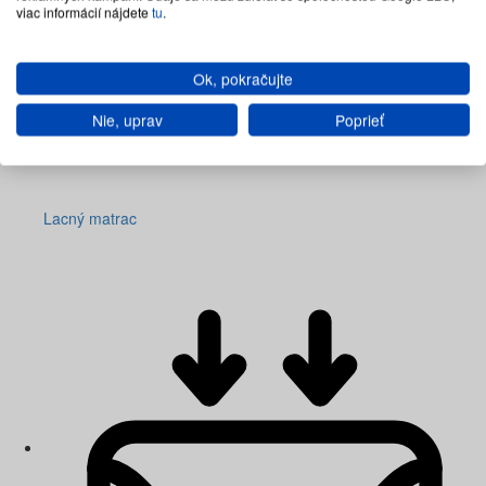
viac informácií nájdete
tu
.
Ok, pokračujte
Nie, uprav
Poprieť
Lacný matrac