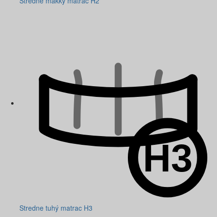
Stredne mäkký matrac H2
Stredne tuhý matrac H3