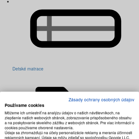
Detské matrace
Zásady ochrany osobných údajov
Používame cookies
Môžeme ich umiestniť na analýzu údajov o našich návštevníkoch, na
zlepšenie našich webových stránok, zobrazovanie prispôsobeného obsahu
a na poskytovanie skvelého zážitku z webových stránok. Pre viac informácií o
cookies používame otvorené nastavenia.
Údaje sa zhromažďujú na účely personalizácie reklamy a merania účinnosti
reklamných kampaní. Údaje sa môžu zdieľať so spoločnosťou Google LLC,