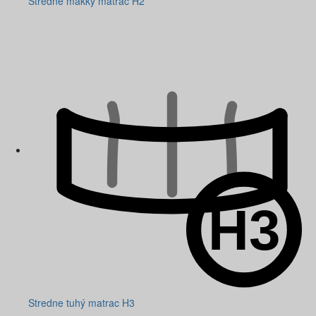
Stredne mäkký matrac H2
Stredne tuhý matrac H3