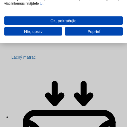
viac informácií nájdete
tu
.
Ok, pokračujte
Nie, uprav
Poprieť
Lacný matrac