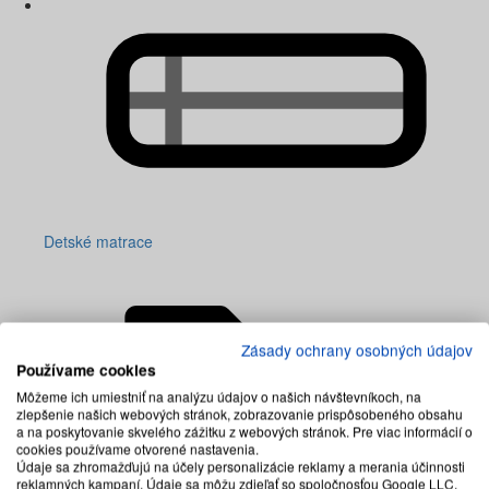
Detské matrace
Zásady ochrany osobných údajov
Používame cookies
Môžeme ich umiestniť na analýzu údajov o našich návštevníkoch, na
zlepšenie našich webových stránok, zobrazovanie prispôsobeného obsahu
a na poskytovanie skvelého zážitku z webových stránok. Pre viac informácií o
cookies používame otvorené nastavenia.
Údaje sa zhromažďujú na účely personalizácie reklamy a merania účinnosti
reklamných kampaní. Údaje sa môžu zdieľať so spoločnosťou Google LLC,