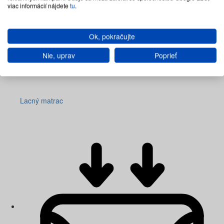
viac informácií nájdete
tu
.
Ok, pokračujte
Nie, uprav
Poprieť
Lacný matrac