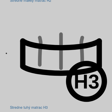
Stredne mäkký matrac H2
Stredne tuhý matrac H3