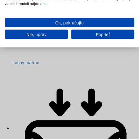
viac informácií nájdete
tu
.
Ok, pokračujte
Nie, uprav
Poprieť
Lacný matrac