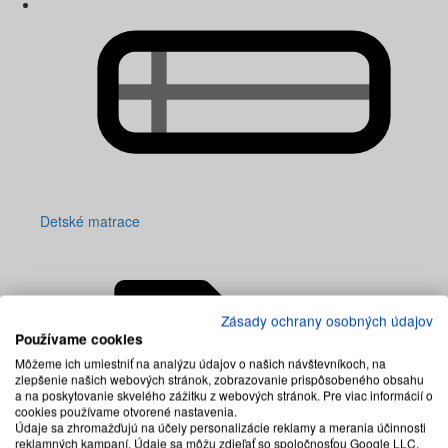
Detské matrace
Zásady ochrany osobných údajov
Používame cookies
Môžeme ich umiestniť na analýzu údajov o našich návštevníkoch, na
zlepšenie našich webových stránok, zobrazovanie prispôsobeného obsahu
a na poskytovanie skvelého zážitku z webových stránok. Pre viac informácií o
cookies používame otvorené nastavenia.
Údaje sa zhromažďujú na účely personalizácie reklamy a merania účinnosti
reklamných kampaní. Údaje sa môžu zdieľať so spoločnosťou Google LLC,