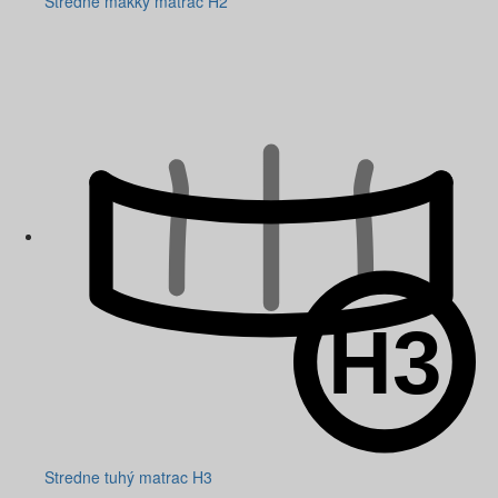
Stredne mäkký matrac H2
Stredne tuhý matrac H3