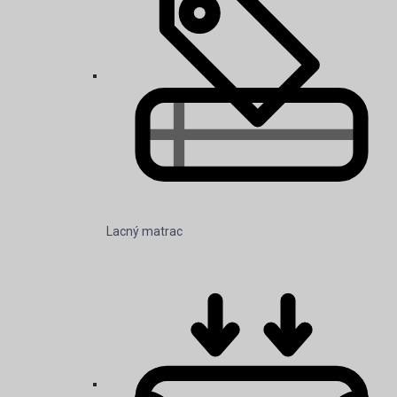
Lacný matrac