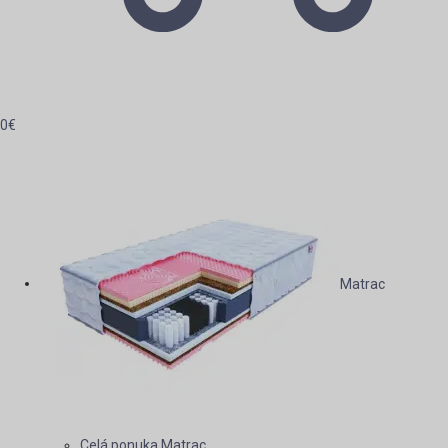
0
€
Matrac
Celá ponuka Matrac