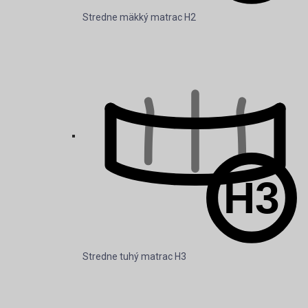
Stredne mäkký matrac H2
Stredne tuhý matrac H3