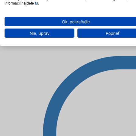
informácií nájdete
tu
.
Ok, pokračujte
Nie, uprav
Poprieť