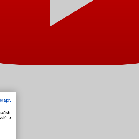
údajov
našich
velého