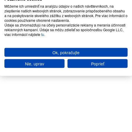
Môžeme ich umiestniť na analýzu údajov o našich návštevníkoch, na
zlepšenie našich webových stránok, zobrazovanie prispôsobeného obsahu
a na poskytovanie skvelého zážitku z webových stránok. Pre viac informácií o
cookies používame otvorené nastavenia.
Údaje sa zhromažďujú na účely personalizácie reklamy a merania účinnosti
reklamných kampaní. Údaje sa môžu zdieľať so spoločnosťou Google LLC,
viac informácií nájdete
tu
.
Ok, pokračujte
Nie, uprav
Poprieť