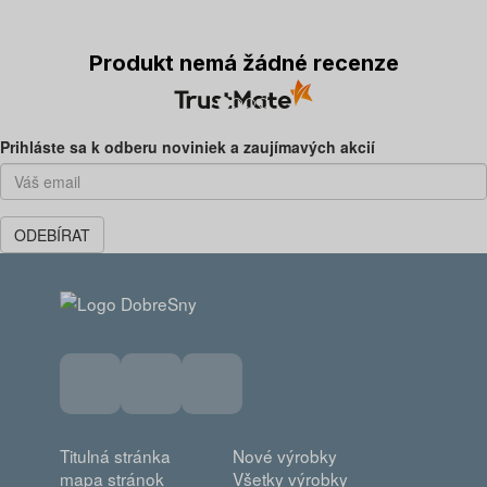
Produkt nemá žádné recenze
Predchádzajúca
Ďal
Prihláste sa k odberu noviniek a zaujímavých akcií
ODEBÍRAT
Titulná stránka
Nové výrobky
mapa stránok
Všetky výrobky