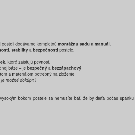
j posteli dodávame kompletnú
montážnu sadu
a
manuál
.
nosti
,
stability
a
bezpečnosti
postele.
iek
, ktoré zaisťujú pevnosť.
dnej báze – je
bezpečný
a
bezzápachový
.
štom a materiálom potrebný na zloženie.
 je možné dokúpiť )
vysokým bokom postele sa nemusíte báť, že by dieťa počas spánku 