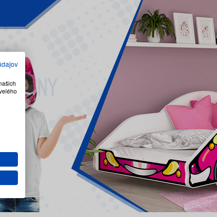
údajov
našich
velého