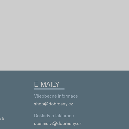
Ďalší
E-MAILY
Všeobecné informace
shop@dobresny.cz
Doklady a fakturace
va
ucetnictvi@dobresny.cz