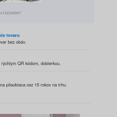
84192548987
nie tovaru
ovar bez obáv.
 rýchlym QR kódom, dobierkou.
ma pôsobiaca cez 15 rokov na trhu.