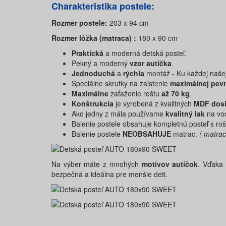
Charakteristika postele:
Rozmer postele:
203 x 94 cm
Rozmer lôžka (matraca) :
180 x 90 cm
Praktická
a moderná detská posteľ.
Pekný a moderný
vzor autíčka
.
Jednoduchá
a
rýchla
montáž - Ku každej naše
Špeciálne skrutky na zaistenie
maximálnej pev
Maximálne
zaťaženie roštu
až 70 kg
.
Konštrukcia
je vyrobená z kvalitných
MDF dos
Ako jedny z mála používame
kvalitný lak
na vo
Balenie postele obsahuje kompletnú posteľ s ro
Balenie postele
NEOBSAHUJE
matrac.
( matrac
Na výber máte z mnohých
motívov autíčok
. Vďaka 
bezpečná a ideálna pre menšie deti.