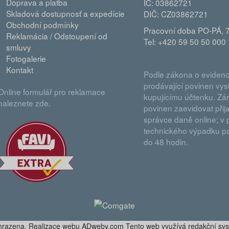
Doprava a platba
IČ: 03862721
Skladová dostupnosť a expedície
DIČ: CZ03862721
Obchodní podmínky
Pracovní doba PO-PÁ, 7
Reklamácia / Odstoupení od
Tel: +420 59 50 50 000
smluvy
Fotogalerie
Kontakt
Podle zákona o evidenci
prodávající povinen vyst
Online formulář pro reklamace
kupujícímu účtenku. Zá
naleznete zde.
povinen zaevidovat přija
správce daně online; v 
technického výpadku pa
do 48 hodin.
yhrazena. Realizace webu ADweby.com Tento web využívá redakční sy