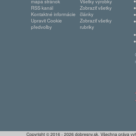
mapa stránok
Všetky výrobky
RSS kanál
Zobraziť všetky
Kontaktné informácie
články
Upravit Cookie
Zobraziť všetky
předvolby
rubriky
Copyright © 2016 - 2026 dobresny.sk, Všechna práva v