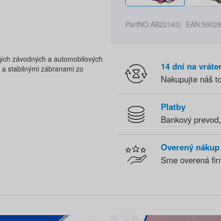
PartNO:
AB22163
EAN:
5902
lých závodných a automobilových
14 dní na vráte
i a stabilnými zábranami zo
Nakupujte náš t
Platby
Bankový prevod,
Overený nákup
Sme overená fir