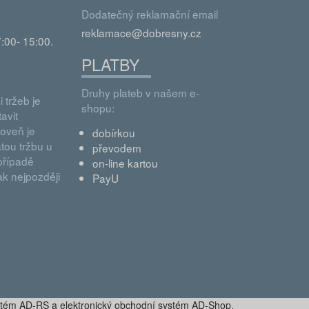
Dodatečný reklamační email
reklamace@dobresny.cz
:00- 15:00.
PLATBY
Druhy plateb v našem e-
 tržeb je
shopu:
avit
roveň je
dobírkou
tou tržbu u
převodem
případě
on-line kartou
k nejpozději
PayU
stém AD-RS a elektronický obchodní systém AD-Shop.