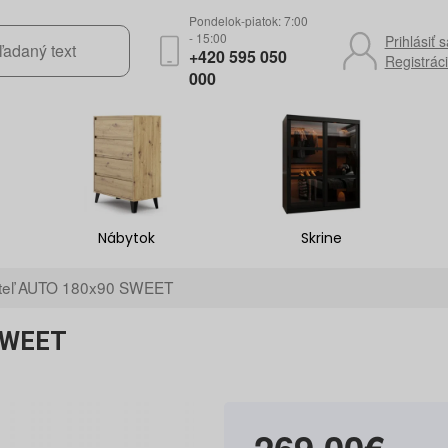
Pondelok-piatok: 7:00
- 15:00
Prihlásiť s
+420 595 050
Registrác
000
Nábytok
Skrine
steľ AUTO 180x90 SWEET
 SWEET