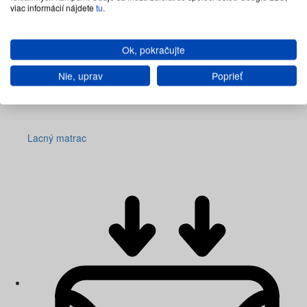
viac informácií nájdete
tu
.
Ok, pokračujte
Nie, uprav
Poprieť
Lacný matrac