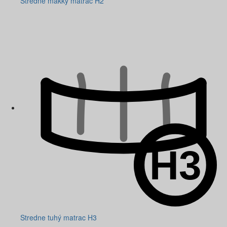
Stredne mäkký matrac H2
Stredne tuhý matrac H3