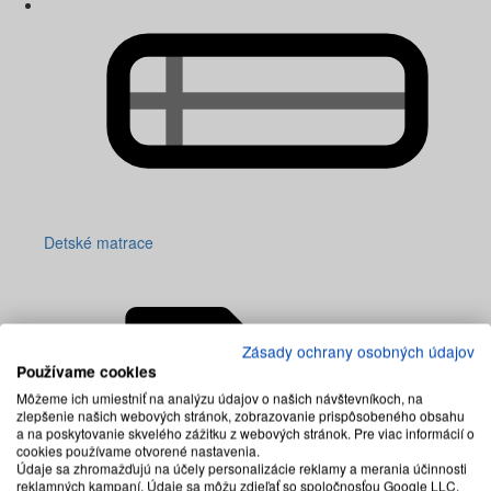
Detské matrace
Zásady ochrany osobných údajov
Používame cookies
Môžeme ich umiestniť na analýzu údajov o našich návštevníkoch, na
zlepšenie našich webových stránok, zobrazovanie prispôsobeného obsahu
a na poskytovanie skvelého zážitku z webových stránok. Pre viac informácií o
cookies používame otvorené nastavenia.
Údaje sa zhromažďujú na účely personalizácie reklamy a merania účinnosti
reklamných kampaní. Údaje sa môžu zdieľať so spoločnosťou Google LLC,