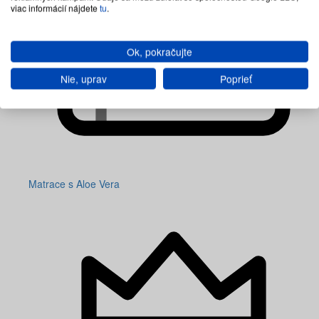
viac informácií nájdete
tu
.
Ok, pokračujte
Nie, uprav
Poprieť
Matrace s Aloe Vera