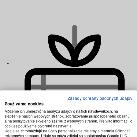
Zásady ochrany osobných údajov
Používame cookies
Môžeme ich umiestniť na analýzu údajov o našich návštevníkoch, na
zlepšenie našich webových stránok, zobrazovanie prispôsobeného obsahu
a na poskytovanie skvelého zážitku z webových stránok. Pre viac informácií o
cookies používame otvorené nastavenia.
Latexové matrace
Údaje sa zhromažďujú na účely personalizácie reklamy a merania účinnosti
Matrace z pamäťovej peny
reklamných kampaní. Údaje sa môžu zdieľať so spoločnosťou Google LLC,