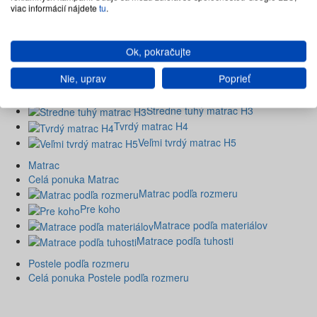
viac informácií nájdete
tu
.
Matrace zo studenej peny
Matrace penové
Matrace taštičkové
Ok, pokračujte
Matrace podľa tuhosti
Nie, uprav
Poprieť
Celá ponuka Matrace podľa tuhosti
Stredne mäkký matrac H2
Stredne tuhý matrac H3
Tvrdý matrac H4
Veľmi tvrdý matrac H5
Matrac
Celá ponuka Matrac
Matrac podľa rozmeru
Pre koho
Matrace podľa materiálov
Matrace podľa tuhosti
Postele podľa rozmeru
Celá ponuka Postele podľa rozmeru