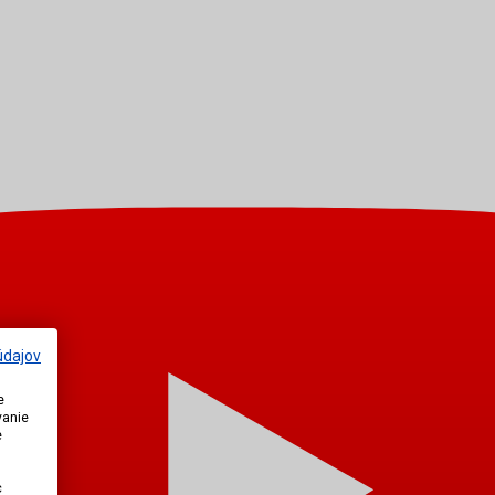
údajov
e
vanie
e
c