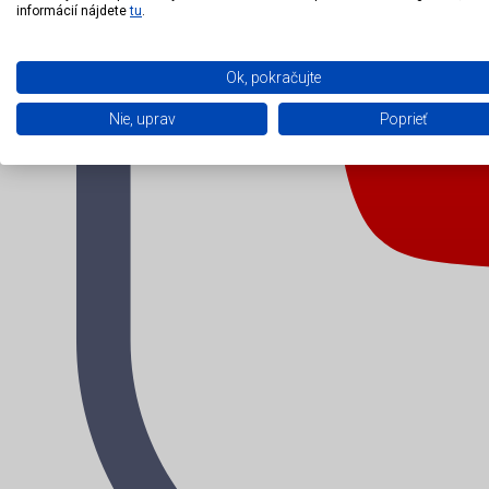
informácií nájdete
tu
.
Ok, pokračujte
Nie, uprav
Poprieť