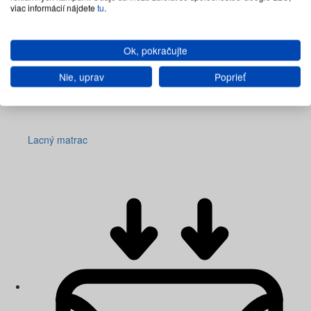
viac informácií nájdete
tu
.
Ok, pokračujte
Nie, uprav
Poprieť
Lacný matrac