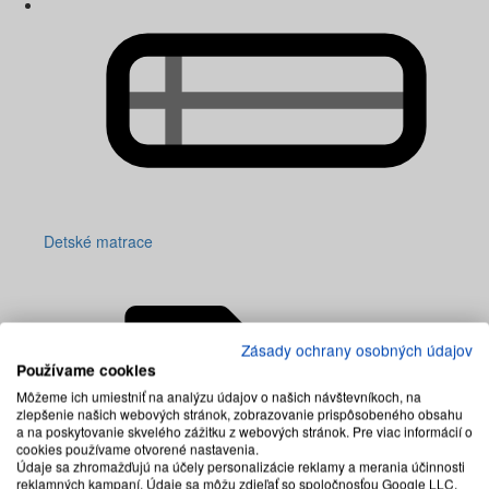
Detské matrace
Zásady ochrany osobných údajov
Používame cookies
Môžeme ich umiestniť na analýzu údajov o našich návštevníkoch, na
zlepšenie našich webových stránok, zobrazovanie prispôsobeného obsahu
a na poskytovanie skvelého zážitku z webových stránok. Pre viac informácií o
cookies používame otvorené nastavenia.
Údaje sa zhromažďujú na účely personalizácie reklamy a merania účinnosti
reklamných kampaní. Údaje sa môžu zdieľať so spoločnosťou Google LLC,