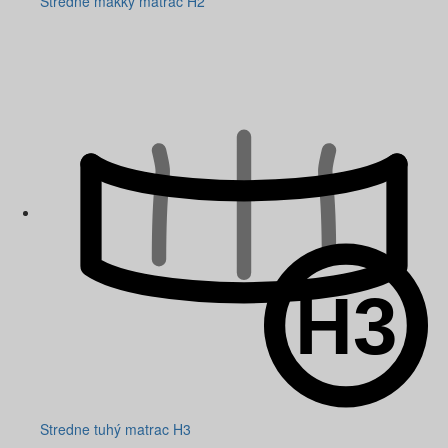
Stredne mäkký matrac H2
Stredne tuhý matrac H3