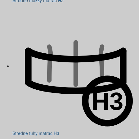
Stredne mäkký matrac H2
Stredne tuhý matrac H3