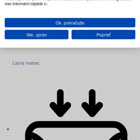
viac informácií nájdete
tu
.
Ok, pokračujte
Nie, uprav
Poprieť
Lacný matrac