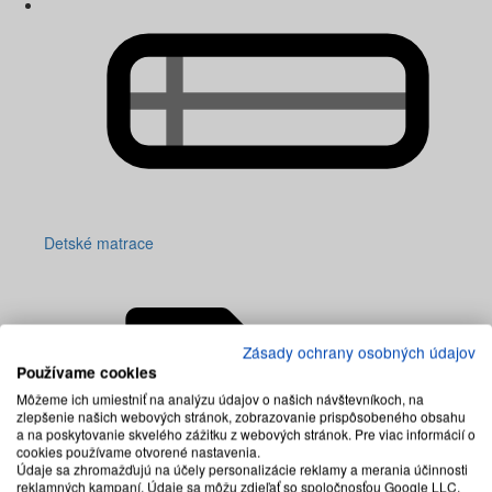
Detské matrace
Zásady ochrany osobných údajov
Používame cookies
Môžeme ich umiestniť na analýzu údajov o našich návštevníkoch, na
zlepšenie našich webových stránok, zobrazovanie prispôsobeného obsahu
a na poskytovanie skvelého zážitku z webových stránok. Pre viac informácií o
cookies používame otvorené nastavenia.
Údaje sa zhromažďujú na účely personalizácie reklamy a merania účinnosti
reklamných kampaní. Údaje sa môžu zdieľať so spoločnosťou Google LLC,