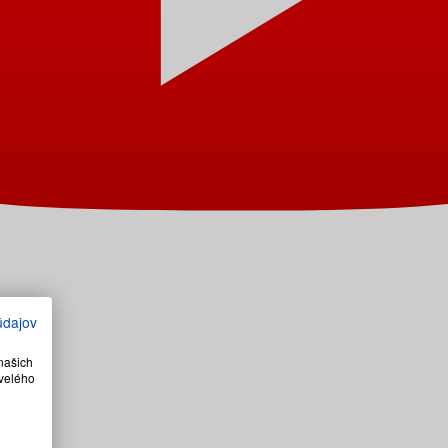
údajov
našich
velého