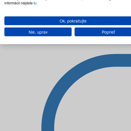
informácií nájdete
tu
.
Ok, pokračujte
Nie, uprav
Poprieť