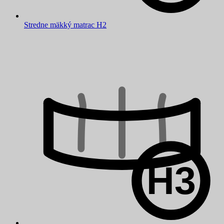
Stredne mäkký matrac H2