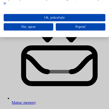
Lacný matrac
tu
.
Ok, pokračujte
Nie, uprav
Poprieť
Matrac memory