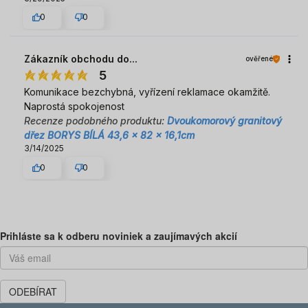
0
0
Zákazník obchodu do...
ověřené
5
Komunikace bezchybná, vyřízení reklamace okamžitě.
Naprostá spokojenost
Recenze podobného produktu:
Dvoukomorový granitový
dřez BORYS BÍLÁ 43,6 x 82 x 16,1cm
3/14/2025
0
0
Predchádzajúca
Ďal
Prihláste sa k odberu noviniek a zaujímavých akcií
ODEBÍRAT