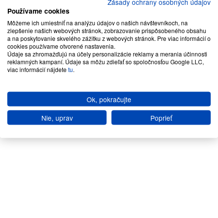
Zásady ochrany osobných údajov
Používame cookies
Môžeme ich umiestniť na analýzu údajov o našich návštevníkoch, na
zlepšenie našich webových stránok, zobrazovanie prispôsobeného obsahu
a na poskytovanie skvelého zážitku z webových stránok. Pre viac informácií o
cookies používame otvorené nastavenia.
Údaje sa zhromažďujú na účely personalizácie reklamy a merania účinnosti
reklamných kampaní. Údaje sa môžu zdieľať so spoločnosťou Google LLC,
viac informácií nájdete
tu
.
Ok, pokračujte
Nie, uprav
Poprieť