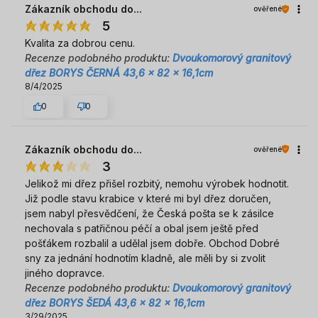
Zákazník obchodu do...
ověřené
5
Kvalita za dobrou cenu.
Recenze podobného produktu:
Dvoukomorový granitový
dřez BORYS ČERNÁ 43,6 x 82 x 16,1cm
8/4/2025
0
0
Zákazník obchodu do...
ověřené
3
Jelikož mi dřez přišel rozbitý, nemohu výrobek hodnotit.
Již podle stavu krabice v které mi byl dřez doručen,
jsem nabyl přesvědčení, že Česká pošta se k zásilce
nechovala s patřičnou péčí a obal jsem ještě před
pošťákem rozbalil a udělal jsem dobře. Obchod Dobré
sny za jednání hodnotím kladně, ale měli by si zvolit
jiného dopravce.
Recenze podobného produktu:
Dvoukomorový granitový
dřez BORYS ŠEDÁ 43,6 x 82 x 16,1cm
3/29/2025