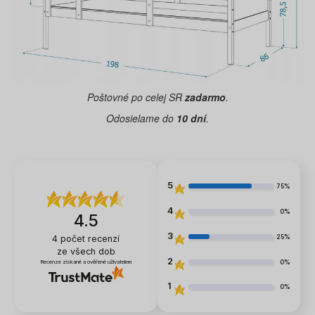
Poštovné po celej SR
zadarmo
.
Odosielame do
10
dní
.
5
75%
4
0%
4.5
3
25%
4
počet recenzí
ze všech dob
2
0%
Recenze získané a ověřené uživatelem
1
0%