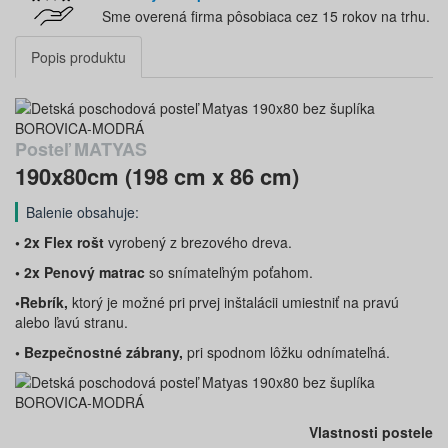
Sme overená firma pôsobiaca cez 15 rokov na trhu.
Popis produktu
Posteľ MATYAS
190x80cm (198 cm x 86 cm)
Balenie obsahuje:
• 2x Flex rošt
vyrobený z brezového dreva.
• 2x Penový matrac
so snímateľným poťahom.
•Rebrík,
ktorý je možné pri prvej inštalácii umiestniť na pravú
alebo ľavú stranu.
• Bezpečnostné zábrany,
pri spodnom lôžku odnímateľná.
Vlastnosti postele