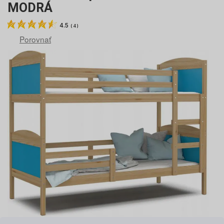
MODRÁ
4.5
(
4
)
Porovnať