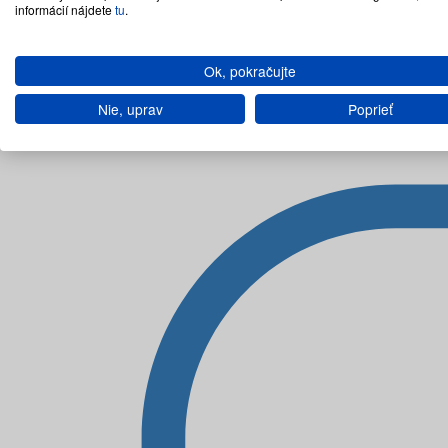
informácií nájdete
tu
.
Ok, pokračujte
Nie, uprav
Poprieť