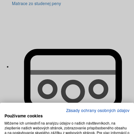
Matrace zo studenej peny
Zásady ochrany osobných údajov
Používame cookies
Môžeme ich umiestniť na analýzu údajov o našich návštevníkoch, na
zlepšenie našich webových stránok, zobrazovanie prispôsobeného obsahu
Matrace penové
a na poskytovanie skvelého zážitku z webových stránok. Pre viac informácií o