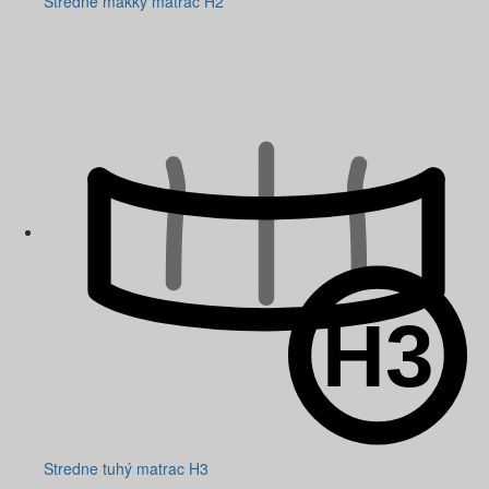
Stredne mäkký matrac H2
Stredne tuhý matrac H3