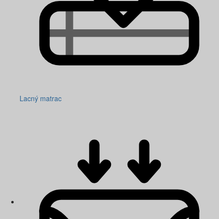
Lacný matrac