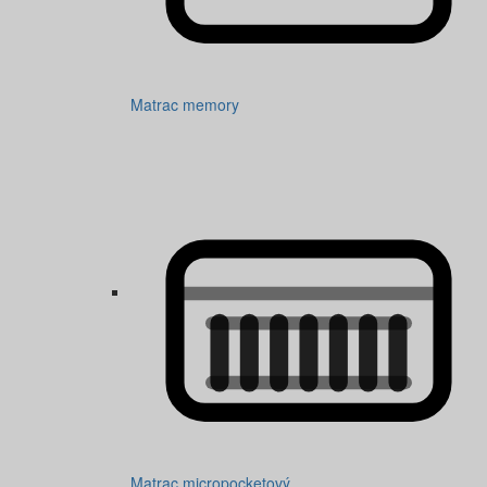
Matrac memory
Matrac micropocketový