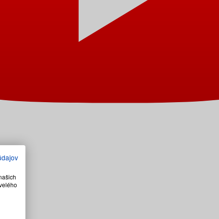
údajov
našich
velého