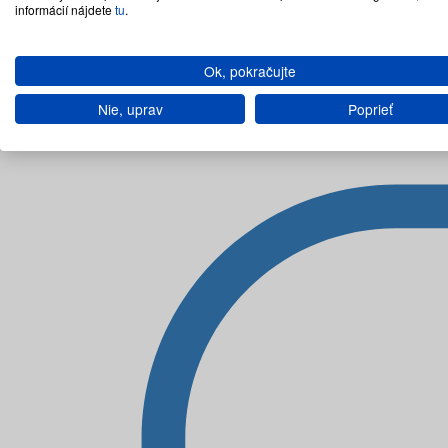
informácií nájdete
tu
.
Ok, pokračujte
Nie, uprav
Poprieť