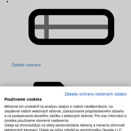
Detské matrace
Zásady ochrany osobných údajov
Používame cookies
Môžeme ich umiestniť na analýzu údajov o našich návštevníkoch, na
zlepšenie našich webových stránok, zobrazovanie prispôsobeného obsahu
a na poskytovanie skvelého zážitku z webových stránok. Pre viac informácií o
cookies používame otvorené nastavenia.
Údaje sa zhromažďujú na účely personalizácie reklamy a merania účinnosti
reklamných kampaní. Údaje sa môžu zdieľať so spoločnosťou Google LLC,