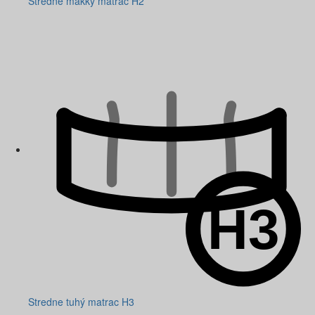
Stredne mäkký matrac H2
Stredne tuhý matrac H3