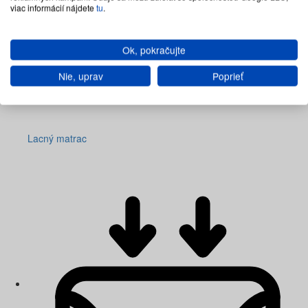
viac informácií nájdete
tu
.
Ok, pokračujte
Nie, uprav
Poprieť
Lacný matrac