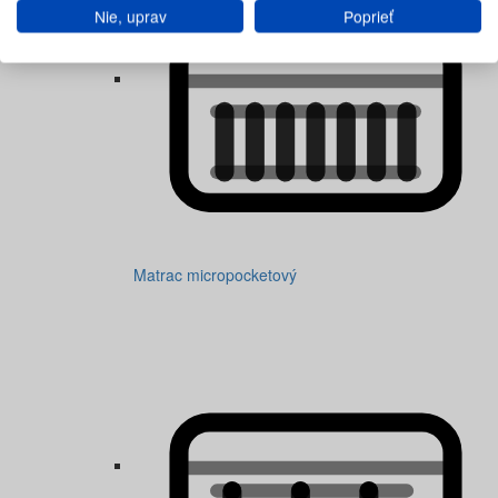
Nie, uprav
Poprieť
Matrac micropocketový