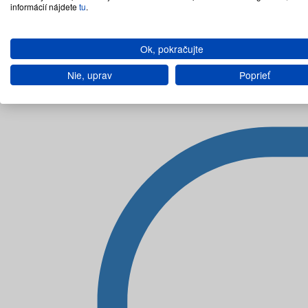
informácií nájdete
tu
.
Ok, pokračujte
Nie, uprav
Poprieť