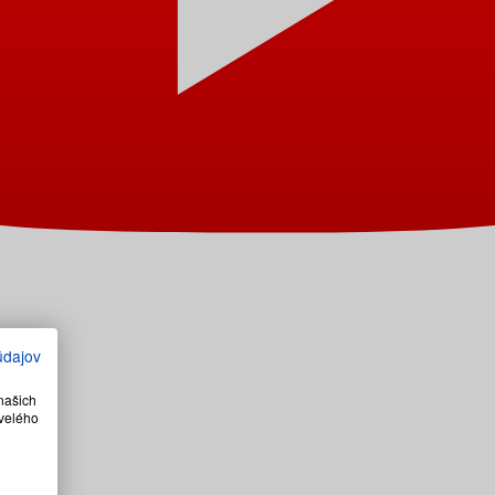
údajov
našich
velého