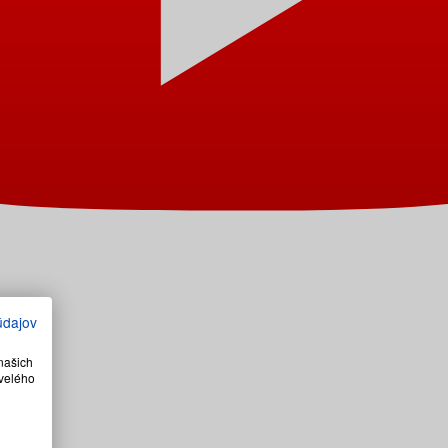
údajov
našich
velého