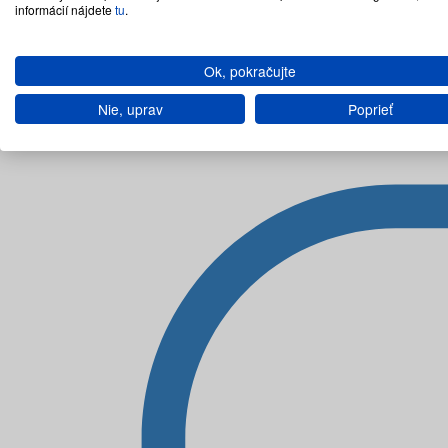
informácií nájdete
tu
.
Ok, pokračujte
Nie, uprav
Poprieť