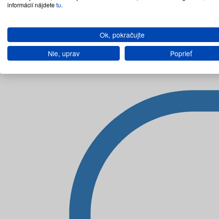
informácií nájdete
tu
.
Ok, pokračujte
Nie, uprav
Poprieť