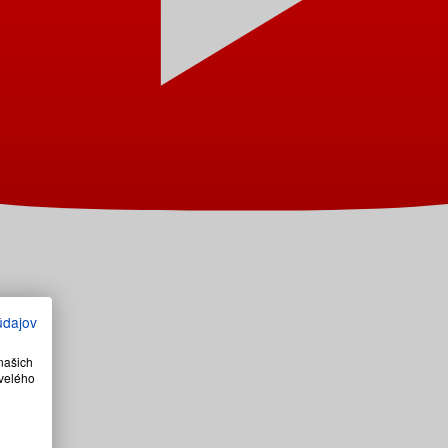
údajov
našich
velého