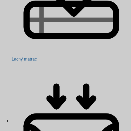
Lacný matrac