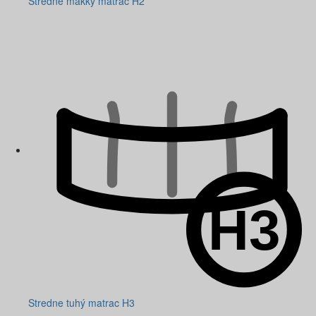
Stredne mäkký matrac H2
Stredne tuhý matrac H3