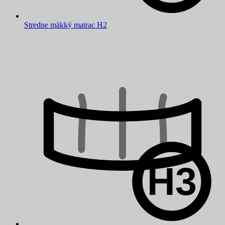
Stredne mäkký matrac H2