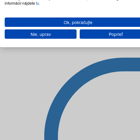
informácií nájdete
tu
.
Ok, pokračujte
Nie, uprav
Poprieť