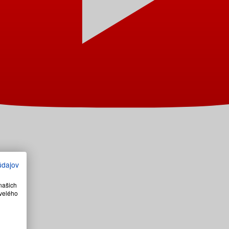
údajov
našich
velého