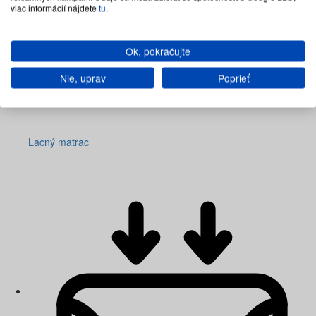
viac informácií nájdete
tu
.
Ok, pokračujte
Nie, uprav
Poprieť
Lacný matrac