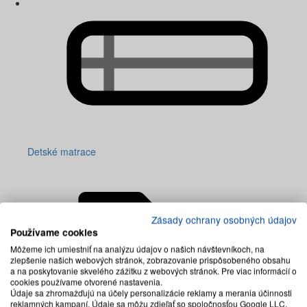
Detské matrace
Zásady ochrany osobných údajov
Používame cookies
Môžeme ich umiestniť na analýzu údajov o našich návštevníkoch, na
zlepšenie našich webových stránok, zobrazovanie prispôsobeného obsahu
a na poskytovanie skvelého zážitku z webových stránok. Pre viac informácií o
cookies používame otvorené nastavenia.
Údaje sa zhromažďujú na účely personalizácie reklamy a merania účinnosti
reklamných kampaní. Údaje sa môžu zdieľať so spoločnosťou Google LLC,