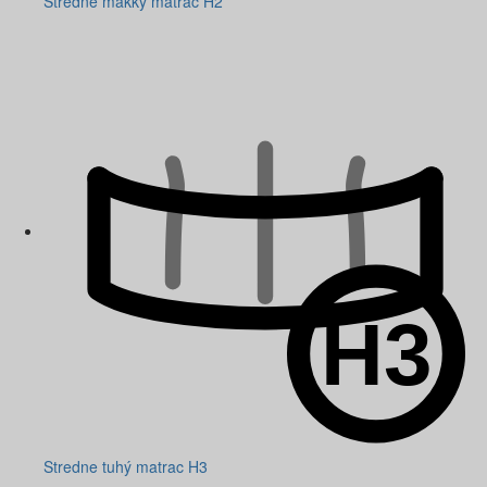
Stredne mäkký matrac H2
Stredne tuhý matrac H3